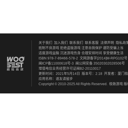
关于我们
加入我们
联系我们
联系客服
法律声明
隐私政
抵制不良游戏 拒绝盗版游戏
注意自我保护 谨防受骗上当
适度游戏益脑 沉迷游戏伤身
合理安排时间 享受健康生活
ISBN 978-7-89466-578-2
文网游备字[2014]M-RPG102号
闽ICP备11000618号-3
闽公网安备 35020302028506号
增值电信业务经营许可证闽B2-20110017
更新时间：2021年5月14日
版本号：2.18
开发者：厦门极
应用名称：道友请留步
Copyright © 2010-2025 All Rights Reserved.
极致游戏
版