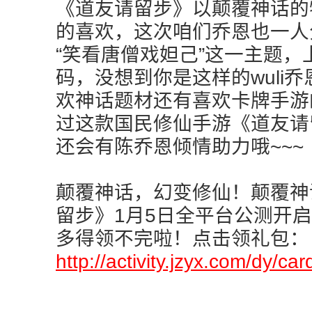
《道友请留步》以颠覆神话的
的喜欢，这次咱们乔恩也一人
“笑看唐僧戏妲己”这一主题，
码，没想到你是这样的wuli
欢神话题材还有喜欢卡牌手游
过这款国民修仙手游《道友请
还会有陈乔恩倾情助力哦~~~
颠覆神话，幻变修仙！颠覆神
留步》1月5日全平台公测开
多得领不完啦！点击领礼包：
http://activity.jzyx.com/dy/car