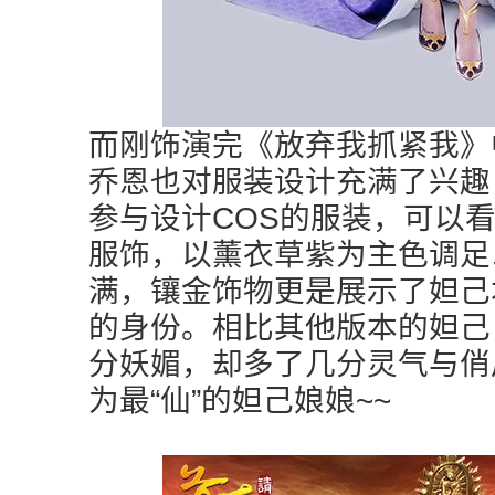
而刚饰演完《放弃我抓紧我》
乔恩也对服装设计充满了兴趣
参与设计COS的服装，可以
服饰，以薰衣草紫为主色调足
满，镶金饰物更是展示了妲己
的身份。相比其他版本的妲己
分妖媚，却多了几分灵气与俏
为最“仙”的妲己娘娘~~