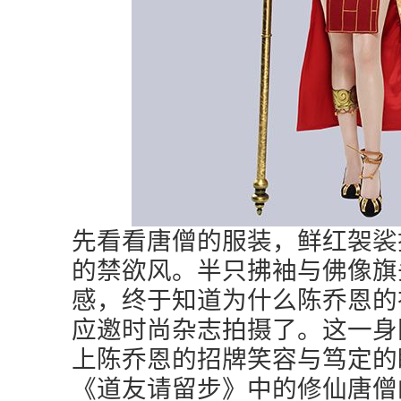
先看看唐僧的服装，鲜红袈裟
的禁欲风。半只拂袖与佛像旗
感，终于知道为什么陈乔恩的
应邀时尚杂志拍摄了。这一身
上陈乔恩的招牌笑容与笃定的
《道友请留步》中的修仙唐僧