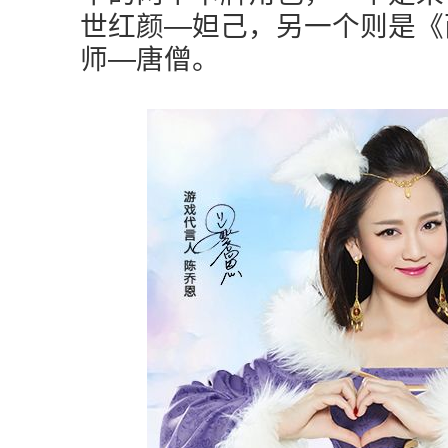
世红颜—妲己，另一个则是《
师—唐僧。