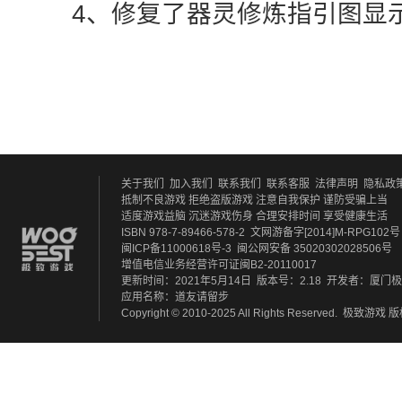
4、修复了器灵修炼指引图显
关于我们
加入我们
联系我们
联系客服
法律声明
隐私政
抵制不良游戏 拒绝盗版游戏
注意自我保护 谨防受骗上当
适度游戏益脑 沉迷游戏伤身
合理安排时间 享受健康生活
ISBN 978-7-89466-578-2
文网游备字[2014]M-RPG102号
闽ICP备11000618号-3
闽公网安备 35020302028506号
增值电信业务经营许可证闽B2-20110017
更新时间：2021年5月14日
版本号：2.18
开发者：厦门极
应用名称：道友请留步
Copyright © 2010-2025 All Rights Reserved.
极致游戏
版