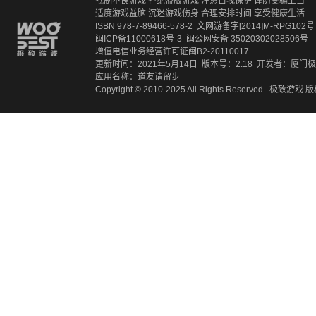
抵制不良游戏 拒绝盗版游戏
注意自我保护 谨防受骗上当
适度游戏益脑 沉迷游戏伤身
合理安排时间 享受健康生活
ISBN 978-7-89466-578-2
文网游备字[2014]M-RPG102号
闽ICP备11000618号-3
闽公网安备 35020302028506号
增值电信业务经营许可证闽B2-20110017
更新时间：2021年5月14日
版本号：2.18
开发者：厦门极
应用名称：道友请留步
Copyright © 2010-2025 All Rights Reserved.
极致游戏
版