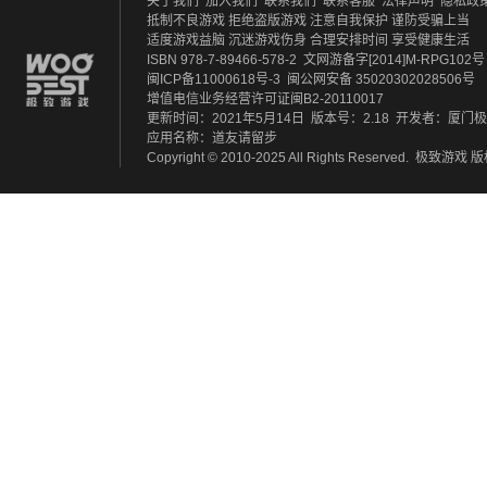
关于我们
加入我们
联系我们
联系客服
法律声明
隐私政
抵制不良游戏 拒绝盗版游戏
注意自我保护 谨防受骗上当
适度游戏益脑 沉迷游戏伤身
合理安排时间 享受健康生活
ISBN 978-7-89466-578-2
文网游备字[2014]M-RPG102号
闽ICP备11000618号-3
闽公网安备 35020302028506号
增值电信业务经营许可证闽B2-20110017
更新时间：2021年5月14日
版本号：2.18
开发者：厦门极
应用名称：道友请留步
Copyright © 2010-2025 All Rights Reserved.
极致游戏
版