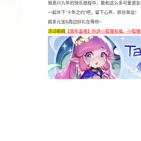
很高兴九年的快乐旅程中，能和这么多可爱道友
一起许下“十年之约”吧，留下心声，抓住幸运！
超多元宝&周边好礼在等你~
活动戳戳
【周年盖楼】你送小狐狸祝福，小狐狸