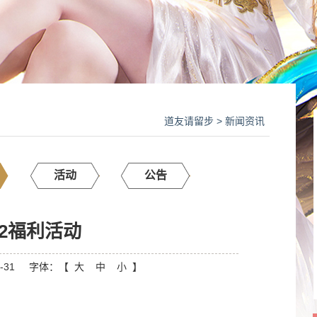
道友请留步
>
新闻资讯
活动
公告
102福利活动
-31
字体：【
大
中
小
】